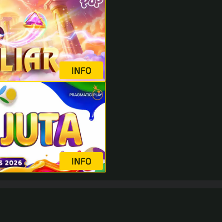
n
 Baccarat (Kecuali First
88.000.000.000
9)
INFO
3:59)
3:59)
6 23:59)
2.500.000.000.
 kapan saja dan tanpa
 diberikan kepada pemain
gustus 2026 12:00 hingga
n berikutnya, pukul 19:59
INFO
nggunya
arinya (WIB) dalam periode
memutar roda.
an hanya 1 bagian yang
 Rp 2.928.750.000 setiap
da berhak untuk
n diberikan secara acak
lai Rp 441.375.000 setiap