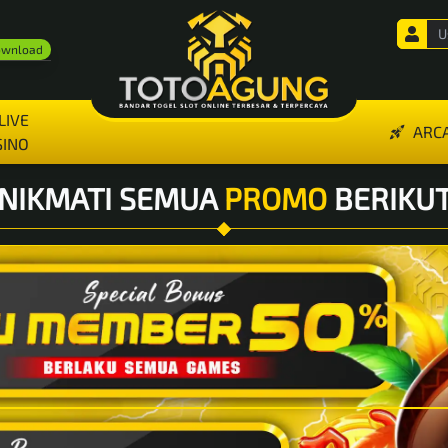
ownload
LIVE
ARC
SINO
NIKMATI SEMUA
PROMO
BERIKU
%