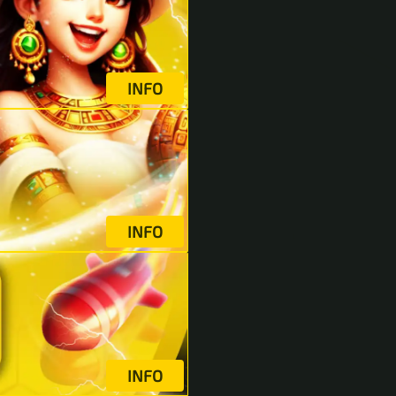
INFO
sit + Bonus
an yang harus dicapai)
h dari 1 akun
 dan seluruh saldo
provider
dalam 1 minggu
INFO
INFO
r zona waktu WIB)